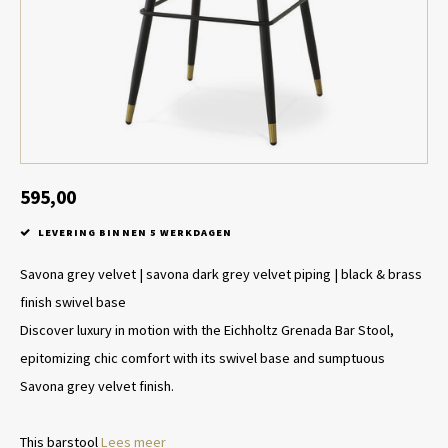
Tafel lampen draadloos
Plantenbakken
Objec
Dresso
Schalen & Servies
Plant
Dozen & Juwelenboxen
Kaars
Geurstokjes
595,00
LEVERING BINNEN 5 WERKDAGEN
Kunst
Savona grey velvet | savona dark grey velvet piping | black & brass
Object
finish swivel base
Discover luxury in motion with the Eichholtz Grenada Bar Stool,
Spellen
epitomizing chic comfort with its swivel base and sumptuous
Savona grey velvet finish.
This barstool
Lees meer