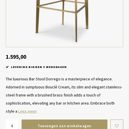
Tafel lampen draadloos
Plantenbakken
Objec
Dresso
Schalen & Servies
Plant
Dozen & Juwelenboxen
Kaars
Geurstokjes
1.595,00
LEVERING BINNEN 5 WERKDAGEN
Kunst
The luxurious Bar Stool Dorrego is a masterpiece of elegance.
Object
Adorned in sumptuous Bouclé Cream, its slim and elegant stainless-
steel frame with a brushed brass finish adds a touch of
Spellen
sophistication, elevating any bar or kitchen area. Embrace both
style a
Lees meer
Toevoegen aan winkelwagen