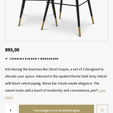
Tafel lampen draadloos
Plantenbakken
Objec
Dresso
Schalen & Servies
Plant
Dozen & Juwelenboxen
Kaars
Geurstokjes
895,00
LEVERING BINNEN 5 WERKDAGEN
Kunst
Introducing the luxurious Bar Stool Cooper, a set of 2 designed to
Object
elevate your space. Adorned in the opulent Roche Dark Grey Velvet
with black velvet piping, these bar stools exude elegance. The
Spellen
swivel seats add a touch of modernity and convenience, perf
Lees
meer
Toevoegen aan winkelwagen