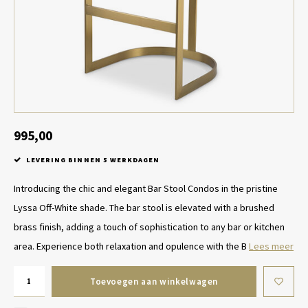
Tafel lampen draadloos
Plantenbakken
Objec
Dresso
Schalen & Servies
Plant
Dozen & Juwelenboxen
Kaars
Geurstokjes
995,00
LEVERING BINNEN 5 WERKDAGEN
Kunst
Introducing the chic and elegant Bar Stool Condos in the pristine
Object
Lyssa Off-White shade. The bar stool is elevated with a brushed
brass finish, adding a touch of sophistication to any bar or kitchen
Spellen
area. Experience both relaxation and opulence with the B
Lees meer
Toevoegen aan winkelwagen