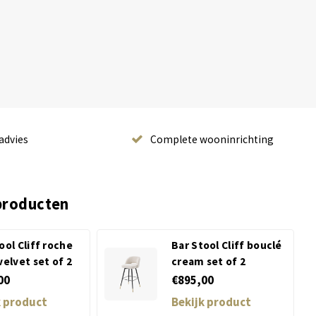
advies
Complete wooninrichting
producten
ool Cliff roche
Bar Stool Cliff bouclé
velvet set of 2
cream set of 2
00
€895,00
k product
Bekijk product