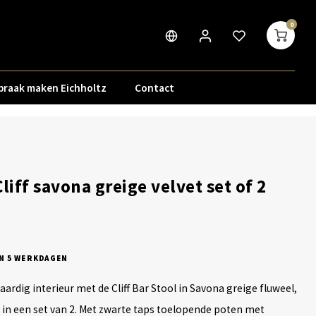
0
praak maken Eichholtz
Contact
liff savona greige velvet set of 2
N 5 WERKDAGEN
rdig interieur met de Cliff Bar Stool in Savona greige fluweel,
 in een set van 2. Met zwarte taps toelopende poten met