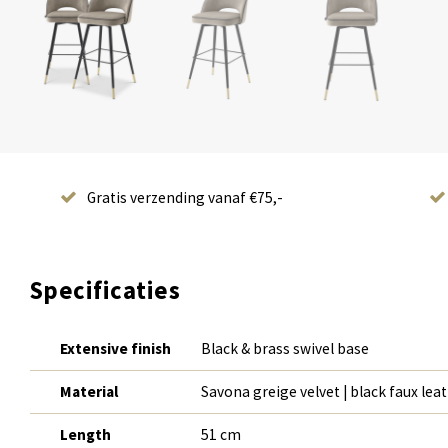
Gratis verzending vanaf €75,-
Specificaties
Extensive finish
Black & brass swivel base
Material
Savona greige velvet | black faux lea
Length
51 cm