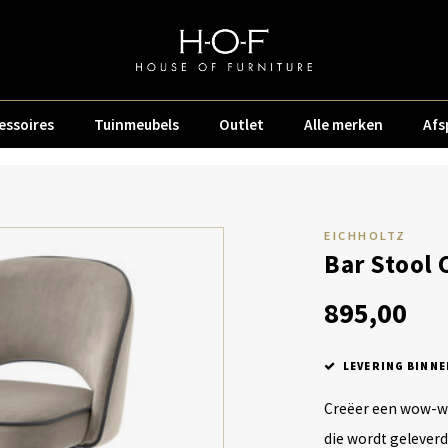
essoires
Tuinmeubels
Outlet
Alle merken
Afs
EICHHOLTZ
Bar Stool C
895,00
LEVERING BINNE
Creëer een wow-waa
die wordt geleverd