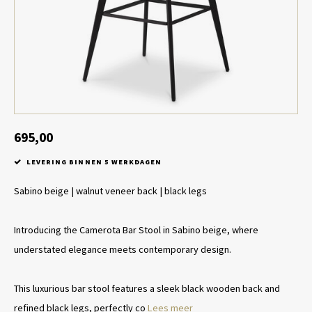
Tafel lampen draadloos
Plantenbakken
Objec
Dresso
Schalen & Servies
Plant
Dozen & Juwelenboxen
Kaars
Geurstokjes
695,00
LEVERING BINNEN 5 WERKDAGEN
Kunst
Sabino beige | walnut veneer back | black legs
Object
Introducing the Camerota Bar Stool in Sabino beige, where
Spellen
understated elegance meets contemporary design.
This luxurious bar stool features a sleek black wooden back and
refined black legs, perfectly co
Lees meer