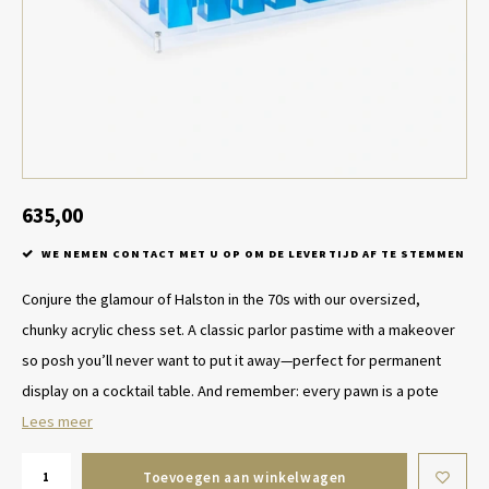
Tafel lampen draadloos
Plantenbakken
Objec
Dresso
Schalen & Servies
Plant
Dozen & Juwelenboxen
Kaars
Geurstokjes
635,00
WE NEMEN CONTACT MET U OP OM DE LEVERTIJD AF TE STEMMEN
Kunst
Conjure the glamour of Halston in the 70s with our oversized,
Object
chunky acrylic chess set. A classic parlor pastime with a makeover
so posh you’ll never want to put it away—perfect for permanent
Spellen
display on a cocktail table. And remember: every pawn is a pote
Lees meer
Toevoegen aan winkelwagen